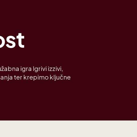
ost
žabna igra Igrivi izzivi,
janja ter krepimo ključne