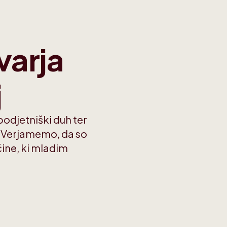
varja
j
 podjetniški duh ter
e. Verjamemo, da so
ine, ki mladim