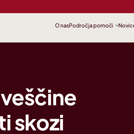
O nas
Področja pomoči
Novic
 veščine
i skozi