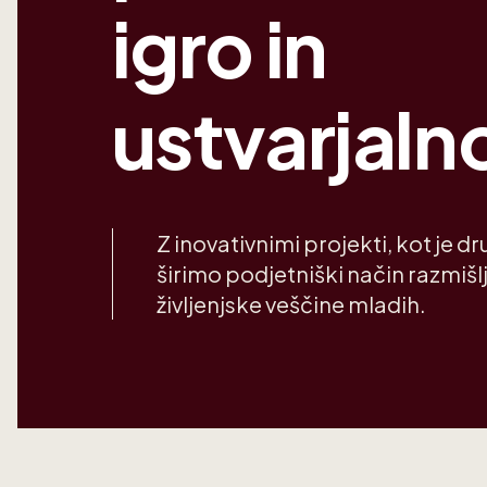
igro in
ustvarjaln
Z inovativnimi projekti, kot je dru
širimo podjetniški način razmišl
življenjske veščine mladih.