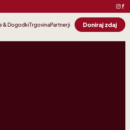
Doniraj zdaj
e & Dogodki
Trgovina
Partnerji